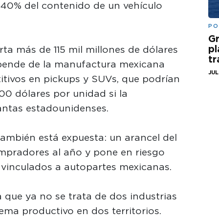
el 40% del contenido de un vehículo
.
PO
Gr
pl
ta más de 115 mil millones de dólares
t
pende de la manufactura mexicana
JUL
tivos en pickups y SUVs, que podrían
00 dólares por unidad si la
antas estadounidenses.
mbién está expuesta: un arancel del
ompradores al año y pone en riesgo
 vinculados a autopartes mexicanas.
 que ya no se trata de dos industrias
ema productivo en dos territorios.