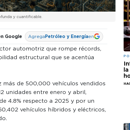
funda y cuantificable.
en Google
Agrega
Petróleo y Energía
en
ctor automotriz que rompe récords,
ilidad estructural que se acentúa
PO
In
la
ho
ez más de 500,000 vehículos vendidos
HAC
2 unidades entre enero y abril,
de 4.8% respecto a 2025 y por un
 60,402 vehículos híbridos y eléctricos,
do.