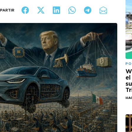
PARTIR
PO
W
el
su
Tr
HA