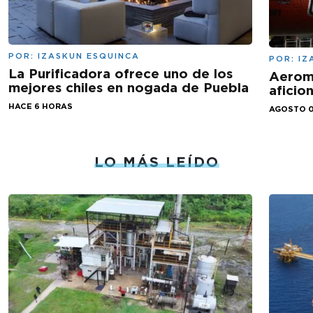
POR:
IZASKUN ESQUINCA
POR:
IZ
La Purificadora ofrece uno de los
Aeromé
mejores chiles en nogada de Puebla
aficio
HACE 6 HORAS
AGOSTO 0
LO MÁS LEÍDO