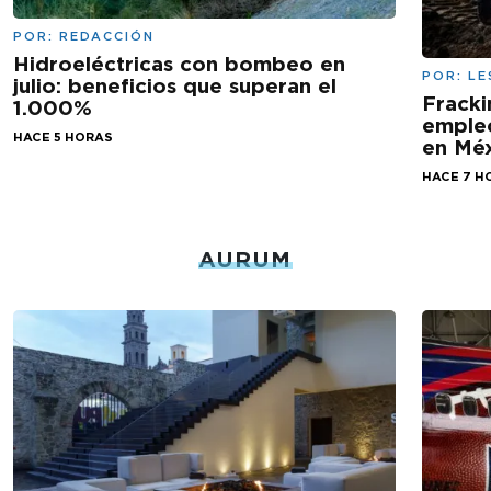
POR:
REDACCIÓN
Hidroeléctricas con bombeo en
POR:
LE
julio: beneficios que superan el
Fracki
1.000%
empleo
HACE 5 HORAS
en Mé
HACE 7 H
AURUM