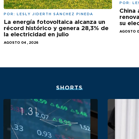
POR:
LE
China 
POR:
LESLY JIDERTH SÁNCHEZ PINEDA
renova
La energía fotovoltaica alcanza un
su ele
récord histórico y genera 28,3% de
AGOSTO 0
la electricidad en julio
AGOSTO 04 , 2026
SHORTS