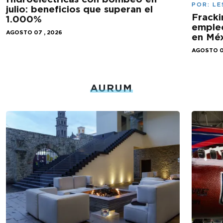
POR:
LE
julio: beneficios que superan el
Fracki
1.000%
empleo
AGOSTO 07 , 2026
en Mé
AGOSTO 0
AURUM