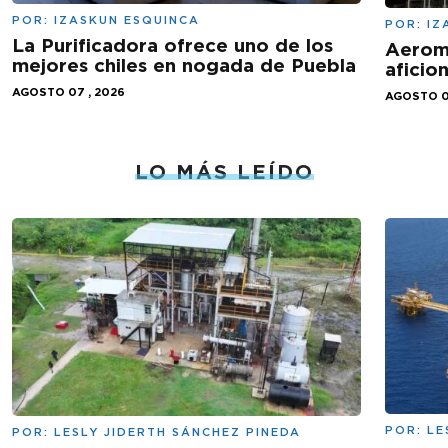
POR:
IZASKUN ESQUINCA
POR:
IZ
La Purificadora ofrece uno de los
Aeromé
mejores chiles en nogada de Puebla
aficio
AGOSTO 07 , 2026
AGOSTO 0
LO MÁS LEÍDO
POR:
LE
POR:
LESLY JIDERTH SÁNCHEZ PINEDA