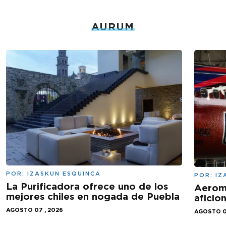
AURUM
POR:
IZASKUN ESQUINCA
POR:
IZ
La Purificadora ofrece uno de los
Aeromé
mejores chiles en nogada de Puebla
aficio
AGOSTO 07 , 2026
AGOSTO 0