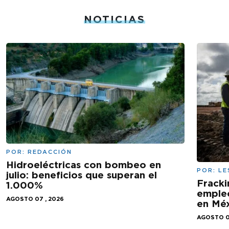
NOTICIAS
POR:
REDACCIÓN
Hidroeléctricas con bombeo en
POR:
LE
julio: beneficios que superan el
Fracki
1.000%
empleo
AGOSTO 07 , 2026
en Mé
AGOSTO 0