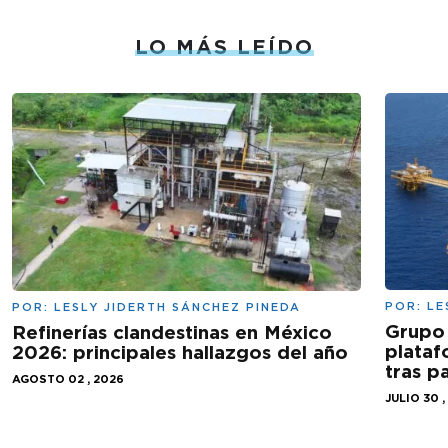
LO MÁS LEÍDO
POR:
LE
POR:
LESLY JIDERTH SÁNCHEZ PINEDA
Grupo 
Refinerías clandestinas en México
plataf
2026: principales hallazgos del año
tras 
AGOSTO 02 , 2026
JULIO 30 ,