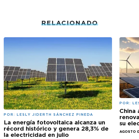
RELACIONADO
POR:
LE
China 
POR:
LESLY JIDERTH SÁNCHEZ PINEDA
renova
La energía fotovoltaica alcanza un
su ele
récord histórico y genera 28,3% de
AGOSTO 0
la electricidad en julio