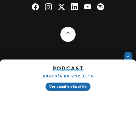
PODCAST
Quiénes somos
Gestionar cookies
Política de privacidad
ENERGÍA EN VOZ ALTA
Ver canal en Spotify
Petróleo & Energía © 2026
Design by
Ignacio Ramírez s/n, Tabacalera, Cuauhtémoc, 06030 Ciudad
de México, CDMX. Downtown® Reforma (Be Grand oficinas)