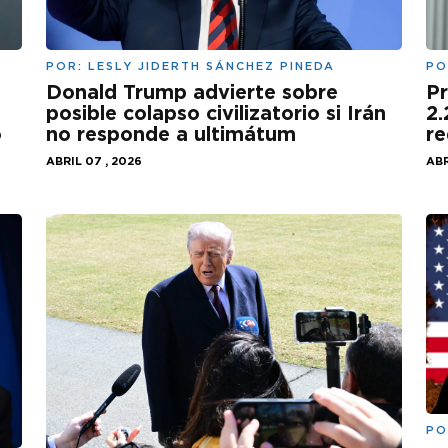
POR:
LESLY JIDERTH SÁNCHEZ PINEDA
PO
Donald Trump advierte sobre
Pr
posible colapso civilizatorio si Irán
2.
o
no responde a ultimátum
re
ABRIL 07 , 2026
ABR
PO