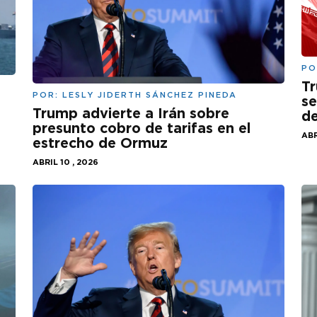
PO
Tr
POR:
LESLY JIDERTH SÁNCHEZ PINEDA
se
Trump advierte a Irán sobre
de
presunto cobro de tarifas en el
ABR
estrecho de Ormuz
ABRIL 10 , 2026