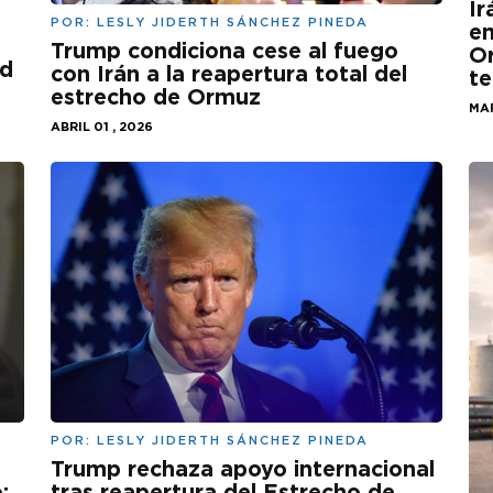
Ir
POR:
LESLY JIDERTH SÁNCHEZ PINEDA
e
Trump condiciona cese al fuego
Or
ld
con Irán a la reapertura total del
te
estrecho de Ormuz
MAR
ABRIL 01 , 2026
POR:
LESLY JIDERTH SÁNCHEZ PINEDA
Trump rechaza apoyo internacional
;
tras reapertura del Estrecho de