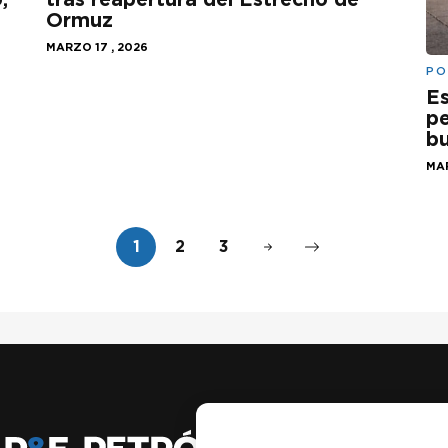
Ormuz
MARZO 17 , 2026
PO
Es
pe
bu
MAR
1
2
3