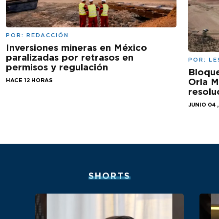
POR:
REDACCIÓN
Inversiones mineras en México
paralizadas por retrasos en
POR:
LE
permisos y regulación
Bloqu
Orla M
HACE 12 HORAS
resolu
JUNIO 04 
SHORTS