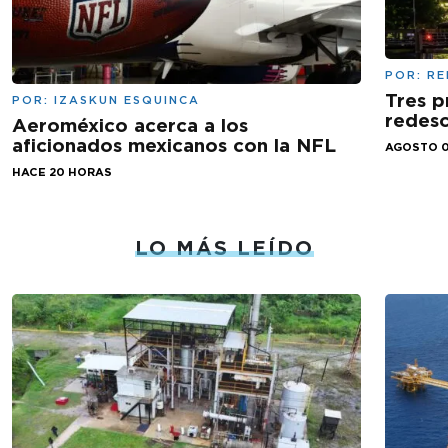
POR:
RE
Tres p
POR:
IZASKUN ESQUINCA
redesc
Aeroméxico acerca a los
aficionados mexicanos con la NFL
AGOSTO 0
HACE 20 HORAS
LO MÁS LEÍDO