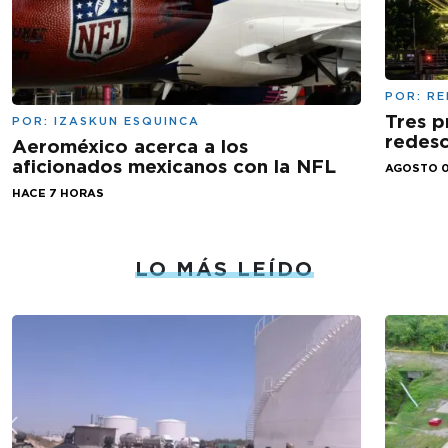
POR:
RE
Tres p
POR:
IZASKUN ESQUINCA
redesc
Aeroméxico acerca a los
aficionados mexicanos con la NFL
AGOSTO 0
HACE 7 HORAS
LO MÁS LEÍDO