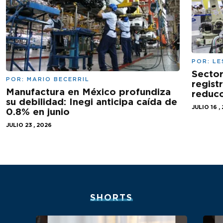
POR:
LE
Sector
POR:
MARIO BECERRIL
regist
Manufactura en México profundiza
reducc
su debilidad: Inegi anticipa caída de
JULIO 16 ,
0.8% en junio
JULIO 23 , 2026
SHORTS