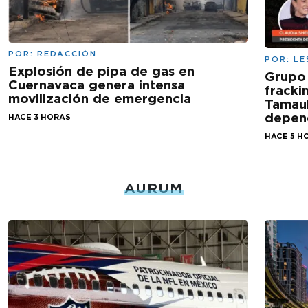
POR:
REDACCIÓN
POR:
LE
Explosión de pipa de gas en
Grupo
Cuernavaca genera intensa
fracki
movilización de emergencia
Tamaul
depen
HACE 3 HORAS
HACE 5 H
AURUM