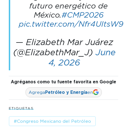
futuro energético de
México.
#CMP2026
pic.twitter.com/Nfr4UItsW9
— Elizabeth Mar Juárez
(@ElizabethMar_J)
June
4, 2026
Agréganos como tu fuente favorita en Google
Agrega
Petróleo y Energía
en
ETIQUETAS
#Congreso Mexicano del Petróleo