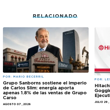
RELACIONADO
POR:
MARIO BECERRIL
POR:
LE
Grupo Sanborns sostiene el imperio
Hitach
de Carlos Slim: energía aporta
Goggi
apenas 1.8% de las ventas de Grupo
Ejecut
Carso
JULIO 29 ,
AGOSTO 07 , 2026