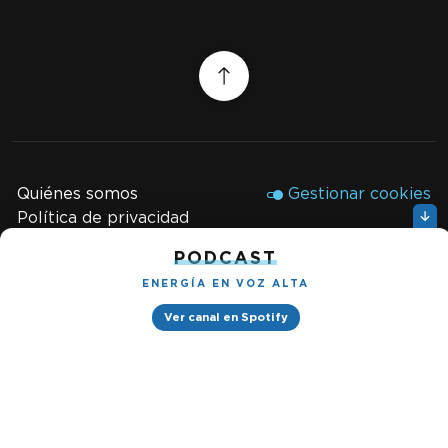
Quiénes somos
Gestionar cookies
Política de privacidad
PODCAST
Petróleo & Energía © 2026
ENERGÍA EN VOZ ALTA
Design by
Ver canal en Spotify
Ignacio Ramírez s/n, Tabacalera, Cuauhtémoc, 06030 Ciudad
de México, CDMX. Downtown® Reforma (Be Grand oficinas)