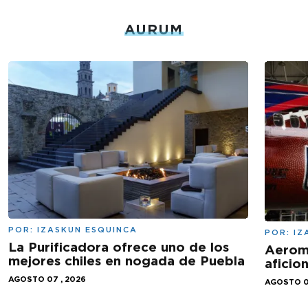
AURUM
POR:
IZASKUN ESQUINCA
POR:
IZ
La Purificadora ofrece uno de los
Aeromé
mejores chiles en nogada de Puebla
aficio
AGOSTO 07 , 2026
AGOSTO 0