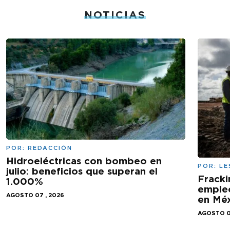
NOTICIAS
POR:
REDACCIÓN
Hidroeléctricas con bombeo en
POR:
LE
julio: beneficios que superan el
Fracki
1.000%
empleo
AGOSTO 07 , 2026
en Mé
AGOSTO 0