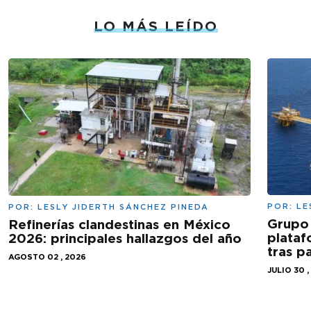
LO MÁS LEÍDO
POR:
LE
POR:
LESLY JIDERTH SÁNCHEZ PINEDA
Grupo 
Refinerías clandestinas en México
plataf
2026: principales hallazgos del año
tras 
AGOSTO 02 , 2026
JULIO 30 ,