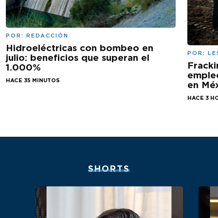
POR:
REDACCIÓN
Hidroeléctricas con bombeo en
POR:
LE
julio: beneficios que superan el
Fracki
1.000%
empleo
HACE 35 MINUTOS
en Mé
HACE 3 H
SHORTS