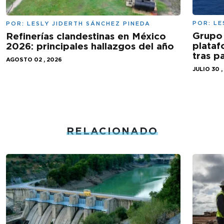
POR:
LE
POR:
LESLY JIDERTH SÁNCHEZ PINEDA
Grupo 
Refinerías clandestinas en México
plataf
2026: principales hallazgos del año
tras 
AGOSTO 02 , 2026
JULIO 30 ,
RELACIONADO