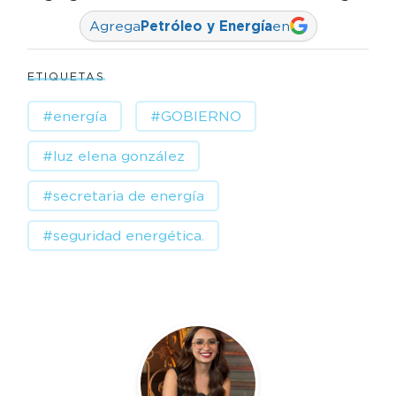
Agrega
Petróleo y Energía
en
ETIQUETAS
#energía
#GOBIERNO
#luz elena gonzález
#secretaria de energía
#seguridad energética.