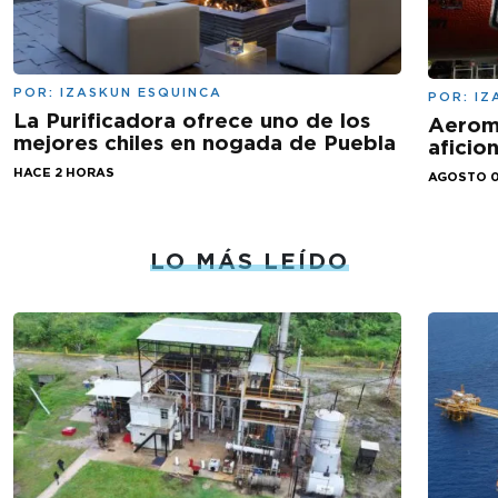
POR:
IZASKUN ESQUINCA
POR:
IZ
La Purificadora ofrece uno de los
Aeromé
mejores chiles en nogada de Puebla
aficio
HACE 2 HORAS
AGOSTO 0
LO MÁS LEÍDO