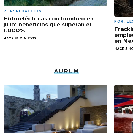
POR:
REDACCIÓN
Hidroeléctricas con bombeo en
POR:
LE
julio: beneficios que superan el
Fracki
1.000%
empleo
HACE 35 MINUTOS
en Mé
HACE 3 H
AURUM