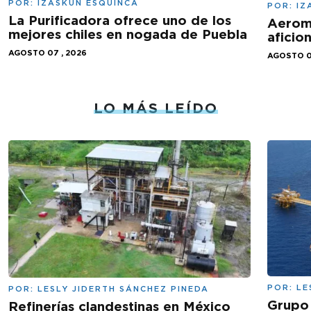
POR:
IZASKUN ESQUINCA
POR:
IZ
La Purificadora ofrece uno de los
Aeromé
mejores chiles en nogada de Puebla
aficio
AGOSTO 07 , 2026
AGOSTO 0
LO MÁS LEÍDO
POR:
LE
POR:
LESLY JIDERTH SÁNCHEZ PINEDA
Grupo 
Refinerías clandestinas en México