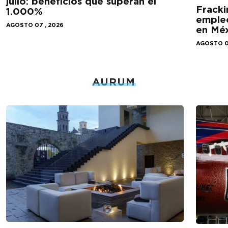
julio: beneficios que superan el
Fracki
1.000%
empleo
AGOSTO 07 , 2026
en Mé
AGOSTO 0
AURUM