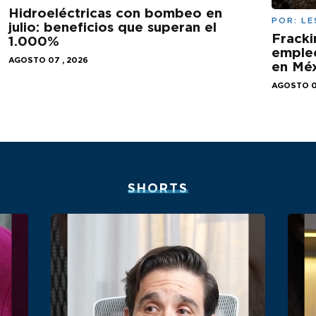
Hidroeléctricas con bombeo en
POR:
LE
julio: beneficios que superan el
Fracki
1.000%
empleo
AGOSTO 07 , 2026
en Mé
AGOSTO 0
SHORTS