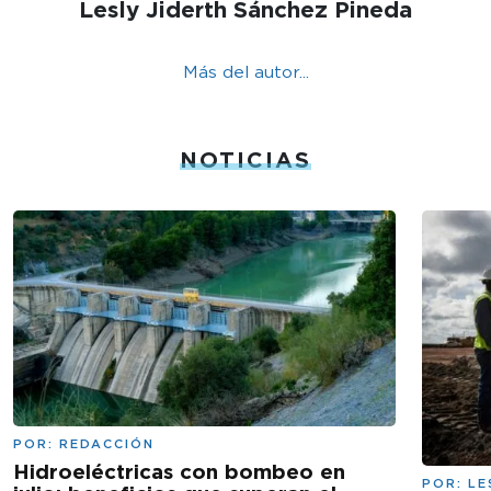
Lesly Jiderth Sánchez Pineda
Más del autor...
NOTICIAS
POR:
REDACCIÓN
Hidroeléctricas con bombeo en
POR:
LE