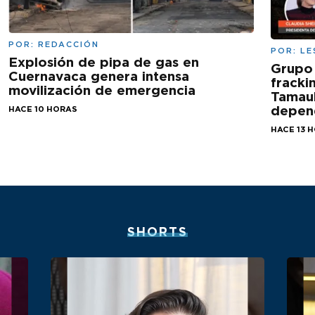
POR:
REDACCIÓN
POR:
LE
Explosión de pipa de gas en
Grupo
Cuernavaca genera intensa
fracki
movilización de emergencia
Tamaul
depen
HACE 10 HORAS
HACE 13 
SHORTS