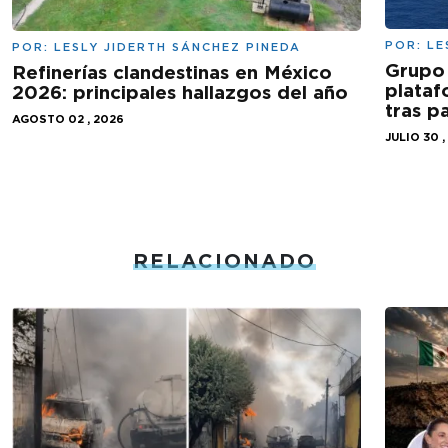
POR:
LE
POR:
LESLY JIDERTH SÁNCHEZ PINEDA
Grupo 
Refinerías clandestinas en México
plataf
2026: principales hallazgos del año
tras 
AGOSTO 02 , 2026
JULIO 30 ,
RELACIONADO