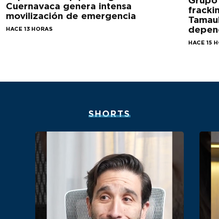
Grupo
Cuernavaca genera intensa
fracki
movilización de emergencia
Tamaul
depen
HACE 13 HORAS
HACE 15 
SHORTS