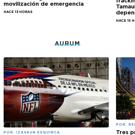
fracki
movilización de emergencia
Tamaul
depen
HACE 13 HORAS
HACE 15 
AURUM
POR:
RE
Tres p
POR:
IZASKUN ESQUINCA