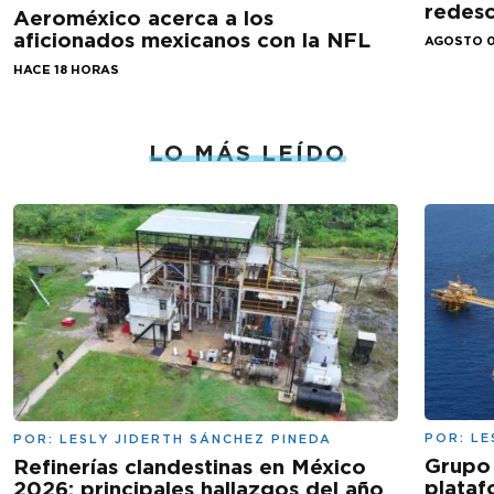
redesc
Aeroméxico acerca a los
aficionados mexicanos con la NFL
AGOSTO 0
HACE 18 HORAS
LO MÁS LEÍDO
POR:
LE
POR:
LESLY JIDERTH SÁNCHEZ PINEDA
Grupo 
Refinerías clandestinas en México
plataf
2026: principales hallazgos del año