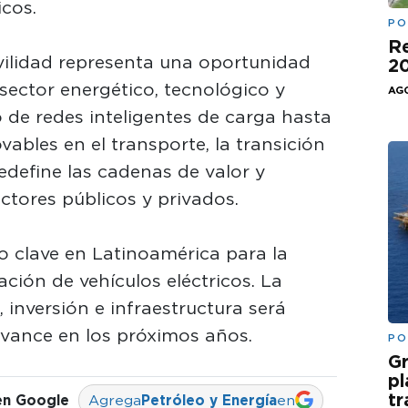
icos.
PO
Re
vilidad representa una oportunidad
20
sector energético, tecnológico y
AGO
o de redes inteligentes de carga hasta
vables en el transporte, la transición
edefine las cadenas de valor y
tores públicos y privados.
o clave en Latinoamérica para la
ión de vehículos eléctricos. La
 inversión e infraestructura será
avance en los próximos años.
PO
Gr
pl
t
en Google
Agrega
Petróleo y Energía
en