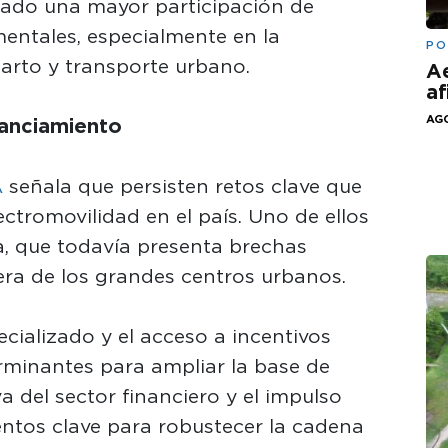
tado una mayor participación de
entales, especialmente en la
PO
arto y transporte urbano.
Ae
af
AGO
nanciamiento
A
señala que persisten retos clave que
ctromovilidad en el país. Uno de ellos
ga, que todavía presenta brechas
era de los grandes centros urbanos.
cializado y el acceso a incentivos
rminantes para ampliar la base de
va del sector financiero y el impulso
entos clave para robustecer la cadena