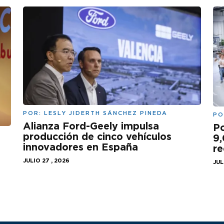
POR:
LESLY JIDERTH SÁNCHEZ PINEDA
PO
Alianza Ford-Geely impulsa
Po
producción de cinco vehículos
9,
innovadores en España
re
JULIO 27 , 2026
JUL