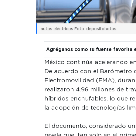
autos eléctricos Foto: depositphotos
Agréganos como tu fuente favorita 
México continúa acelerando en 
De acuerdo con el Barómetro d
Electromovilidad (EMA), durant
realizaron 4.96 millones de tra
híbridos enchufables, lo que r
la adopción de tecnologías limp
El documento, considerado una 
revela que, tan solo en el prim