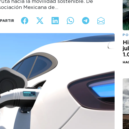
uta hacia la movilidad sostenible. De
sociación Mexicana de…
PARTIR
PO
Hi
ju
1
HA