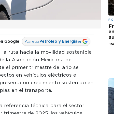
PO
Fr
em
au
en Google
Agrega
Petróleo y Energía
en
HA
la ruta hacia la movilidad sostenible.
e la Asociación Mexicana de
e el primer trimestre del año se
yectos en vehículos eléctricos e
epresenta un crecimiento sostenido en
ias en el transporte.
referencia técnica para el sector
er trimestre de 2025, los vehículos