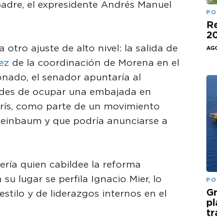
adre, el expresidente Andrés Manuel
PO
Re
20
otro ajuste de alto nivel: la salida de
AGO
ez
de la coordinación de Morena en el
ado, el senador apuntaría al
idades de ocupar una embajada en
arís, como parte de un movimiento
heinbaum y que podría anunciarse a
ía quien cabildee la reforma
 su lugar se perfila Ignacio Mier, lo
PO
Gr
stilo y de liderazgos internos en el
pl
t