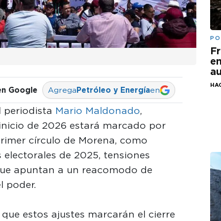
PO
Fr
em
au
HA
en Google
Agrega
Petróleo y Energía
en
 periodista
Mario Maldonado
,
l inicio de 2026 estará marcado por
primer círculo de Morena, como
 electorales de 2025, tensiones
 que apuntan a un reacomodo de
l poder.
que estos ajustes marcarán el cierre