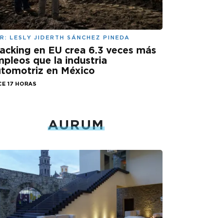
R:
LESLY JIDERTH SÁNCHEZ PINEDA
acking en EU crea 6.3 veces más
pleos que la industria
tomotriz en México
CE 17 HORAS
AURUM