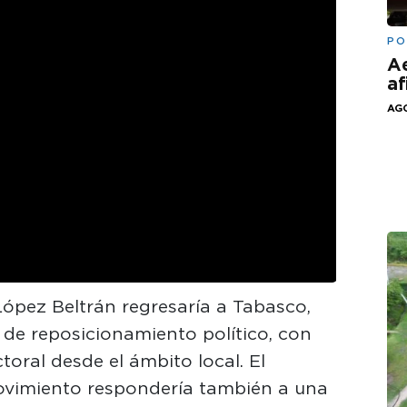
PO
Ae
af
AGO
pez Beltrán regresaría a Tabasco,
e reposicionamiento político, con
toral desde el ámbito local. El
ovimiento respondería también a una