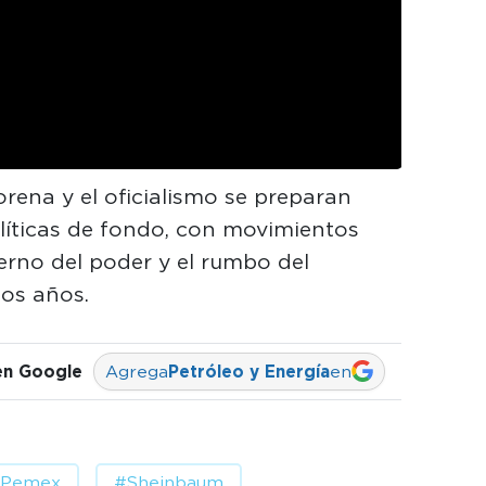
rena y el oficialismo se preparan
líticas de fondo, con movimientos
nterno del poder y el rumbo del
mos años.
en Google
Agrega
Petróleo y Energía
en
Pemex
#Sheinbaum