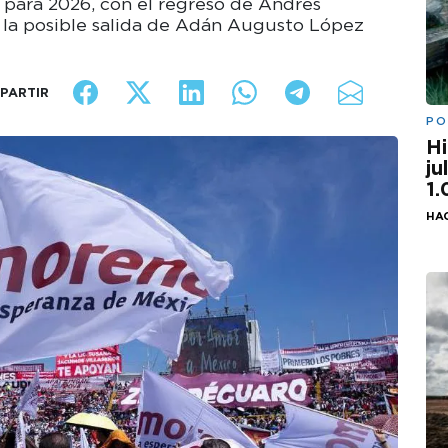
para 2026, con el regreso de Andrés
 la posible salida de Adán Augusto López
PARTIR
PO
Hi
ju
1
HA