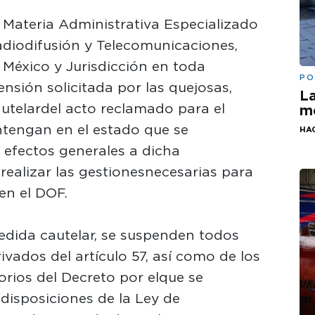
 Materia Administrativa Especializado
diodifusión y Telecomunicaciones,
 México y Jurisdicción en toda
PO
pensión solicitada por las quejosas,
La
utelar del acto reclamado para el
me
ntengan en el estado que se
HA
 efectos generales a dicha
ealizar las gestiones necesarias para
en el DOF.
edida cautelar, se suspenden todos
ivados del artículo 57, así como de los
orios del Decreto por el que se
disposiciones de la Ley de