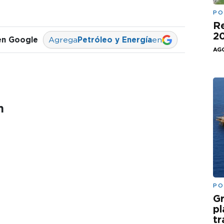
PO
Re
20
en Google
Agrega
Petróleo y Energía
en
AGO
n
PO
Gr
pl
t