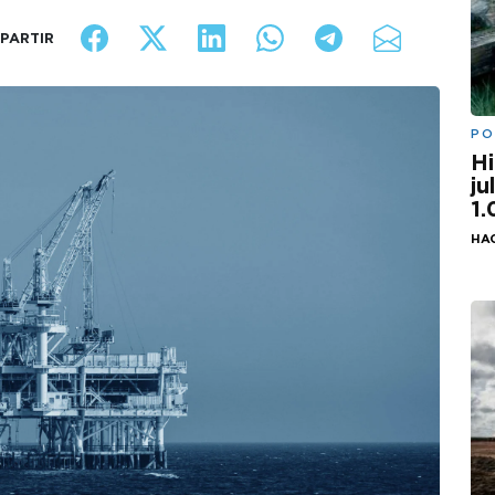
PARTIR
PO
Hi
ju
1
HA