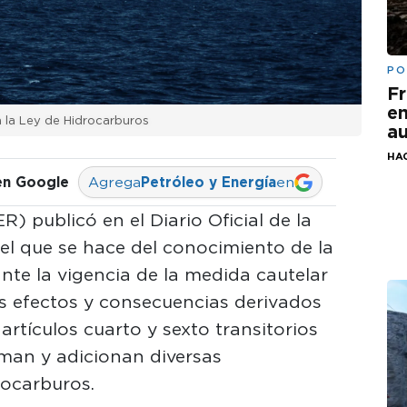
PO
Fr
em
 la Ley de Hidrocarburos
au
HA
en Google
Agrega
Petróleo y Energía
en
) publicó en el Diario Oficial de la
el que se hace del conocimiento de la
nte la vigencia de la medida cautelar
s efectos y consecuencias derivados
 artículos cuarto y sexto transitorios
rman y adicionan diversas
rocarburos.