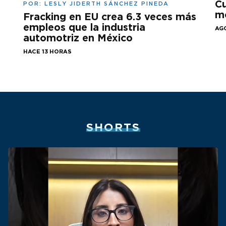
Cu
POR:
LESLY JIDERTH SÁNCHEZ PINEDA
mo
Fracking en EU crea 6.3 veces más
empleos que la industria
AGO
automotriz en México
HACE 13 HORAS
SHORTS