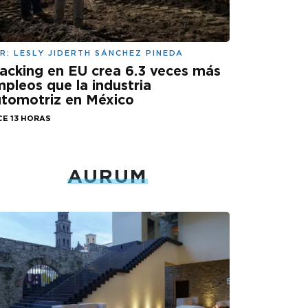
R:
LESLY JIDERTH SÁNCHEZ PINEDA
acking en EU crea 6.3 veces más
pleos que la industria
tomotriz en México
CE 13 HORAS
AURUM