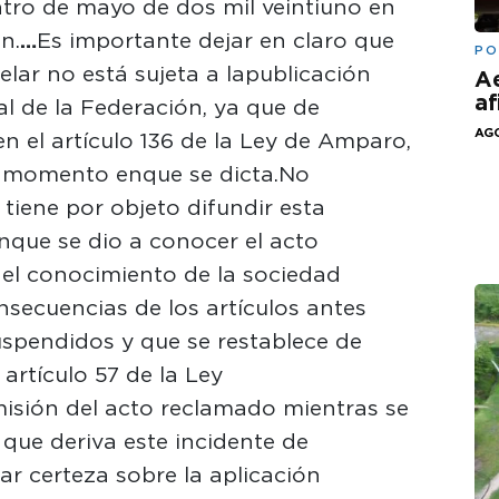
atro de mayo de dos mil veintiuno en
n.
…
Es importante dejar en claro que
PO
elar no está sujeta a la publicación
Ae
af
ial de la Federación, ya que de
AGO
n el artículo 136 de la Ley de Amparo,
l momento en que se dicta.No
 tiene por objeto difundir esta
 que se dio a conocer el acto
del conocimiento de la sociedad
nsecuencias de los artículos antes
spendidos y que se restablece de
 artículo 57 de la Ley
misión del acto reclamado mientras se
l que deriva este incidente de
ar certeza sobre la aplicación