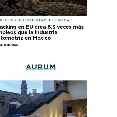
R:
LESLY JIDERTH SÁNCHEZ PINEDA
acking en EU crea 6.3 veces más
pleos que la industria
tomotriz en México
CE 9 HORAS
AURUM