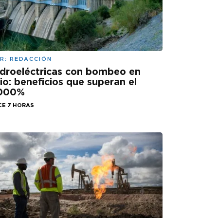
R:
REDACCIÓN
droeléctricas con bombeo en
lio: beneficios que superan el
.000%
CE 7 HORAS