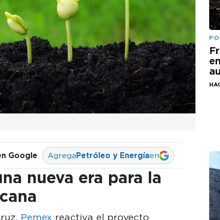
PO
Fr
em
au
HA
en Google
Agrega
Petróleo y Energía
en
una nueva era para la
icana
cruz,
Pemex
reactiva el proyecto