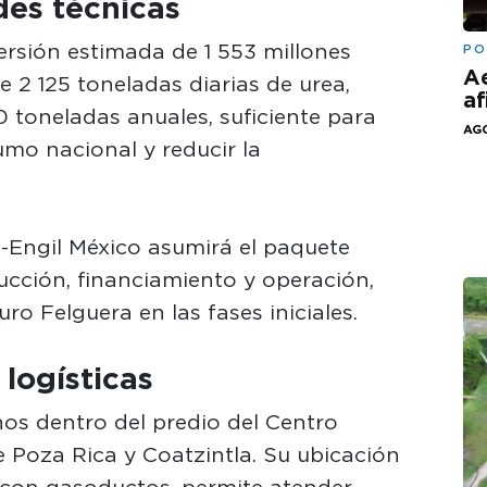
des técnicas
ersión estimada de 1 553 millones
PO
Ae
2 125 toneladas diarias de urea,
af
 toneladas anuales, suficiente para
AGO
mo nacional y reducir la
-Engil México asumirá el paquete
ucción, financiamiento y operación,
ro Felguera en las fases iniciales.
 logísticas
nos dentro del predio del Centro
e Poza Rica y Coatzintla. Su ubicación