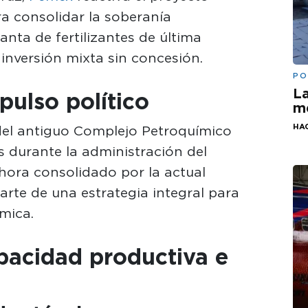
ara consolidar la soberanía
anta de fertilizantes de última
inversión mixta sin concesión.
PO
La
ulso político
me
HA
 del antiguo Complejo Petroquímico
s durante la administración del
hora consolidado por la actual
rte de una estrategia integral para
ímica.
apacidad productiva e