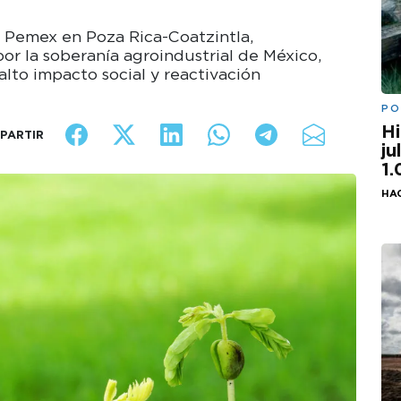
r Pemex en Poza Rica-Coatzintla,
or la soberanía agroindustrial de México,
alto impacto social y reactivación
PO
Hi
PARTIR
ju
1
HA