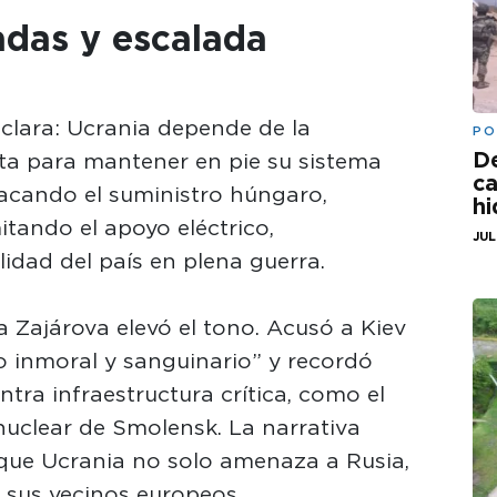
adas y escalada
 clara: Ucrania depende de la
PO
De
rta para mantener en pie su sistema
ca
tacando el suministro húngaro,
hi
tando el apoyo eléctrico,
JUL
lidad del país en plena guerra.
 Zajárova elevó el tono. Acusó a Kiev
o inmoral y sanguinario” y recordó
tra infraestructura crítica, como el
nuclear de Smolensk. La narrativa
 que Ucrania no solo amenaza a Rusia,
 sus vecinos europeos.