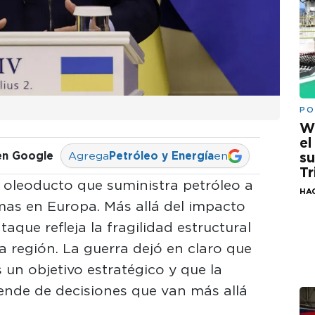
PO
W
el
su
en Google
Agrega
Petróleo y Energía
en
Tr
 oleoducto que suministra petróleo a
HA
as en Europa. Más allá del impacto
taque refleja la fragilidad estructural
a región. La guerra dejó en claro que
s un objetivo estratégico y que la
ende de decisiones que van más allá