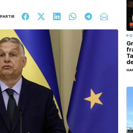
PARTIR
PO
G
fr
Ta
de
HA