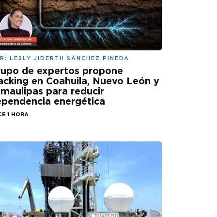
R:
LESLY JIDERTH SÁNCHEZ PINEDA
rupo de expertos propone
acking en Coahuila, Nuevo León y
maulipas para reducir
pendencia energética
CE 1 HORA