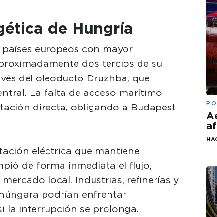
ética de Hungría
s países europeos con mayor
Aproximadamente dos tercios de su
avés del oleoducto Druzhba, que
ntral. La falta de acceso marítimo
PO
ortación directa, obligando a Budapest
Ae
.
af
HA
tación eléctrica que mantiene
mpió de forma inmediata el flujo,
ercado local. Industrias, refinerías y
 húngara podrían enfrentar
 la interrupción se prolonga.