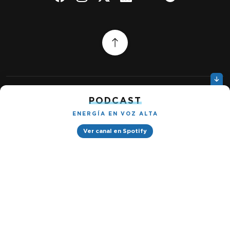
PODCAST
Quiénes somos
Gestionar cookies
Política de privacidad
ENERGÍA EN VOZ ALTA
Ver canal en Spotify
Petróleo & Energía © 2026
Design by
Ignacio Ramírez s/n, Tabacalera, Cuauhtémoc, 06030 Ciudad
de México, CDMX. Downtown® Reforma (Be Grand oficinas)