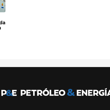
ida
n