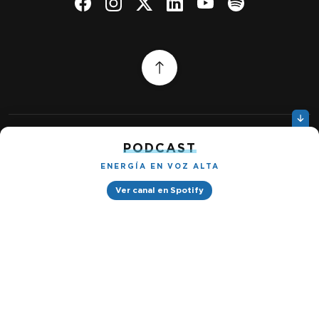
PODCAST
Quiénes somos
Gestionar cookies
ENERGÍA EN VOZ ALTA
Política de privacidad
Ver canal en Spotify
Petróleo & Energía © 2026
Design by
Ignacio Ramírez s/n, Tabacalera, Cuauhtémoc, 06030 Ciudad
de México, CDMX. Downtown® Reforma (Be Grand oficinas)