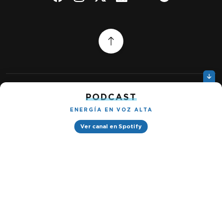
PODCAST
Quiénes somos
Gestionar cookies
Política de privacidad
ENERGÍA EN VOZ ALTA
Ver canal en Spotify
Petróleo & Energía © 2026
Design by
Ignacio Ramírez s/n, Tabacalera, Cuauhtémoc, 06030 Ciudad
de México, CDMX. Downtown® Reforma (Be Grand oficinas)