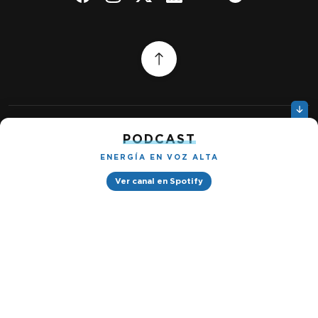
PODCAST
Quiénes somos
Gestionar cookies
Política de privacidad
ENERGÍA EN VOZ ALTA
Ver canal en Spotify
Petróleo & Energía © 2026
Design by
Ignacio Ramírez s/n, Tabacalera, Cuauhtémoc, 06030 Ciudad
de México, CDMX. Downtown® Reforma (Be Grand oficinas)