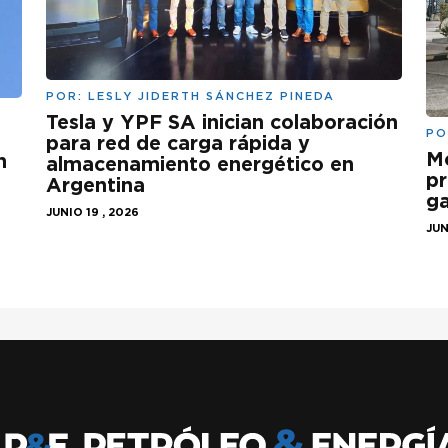
POR:
LESLY JIDERTH SÁNCHEZ PINEDA
Tesla y YPF SA inician colaboración
PO
para red de carga rápida y
Mo
n
almacenamiento energético en
pr
Argentina
ga
JUNIO 19 , 2026
JUN