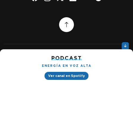
PODCAST
Quiénes somos
Gestionar cookies
Política de privacidad
ENERGÍA EN VOZ ALTA
Ver canal en Spotify
Petróleo & Energía © 2026
Design by
Ignacio Ramírez s/n, Tabacalera, Cuauhtémoc, 06030 Ciudad
de México, CDMX. Downtown® Reforma (Be Grand oficinas)