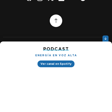
PODCAST
Quiénes somos
Gestionar cookies
Política de privacidad
ENERGÍA EN VOZ ALTA
Ver canal en Spotify
Petróleo & Energía © 2026
Design by
Ignacio Ramírez s/n, Tabacalera, Cuauhtémoc, 06030 Ciudad
de México, CDMX. Downtown® Reforma (Be Grand oficinas)