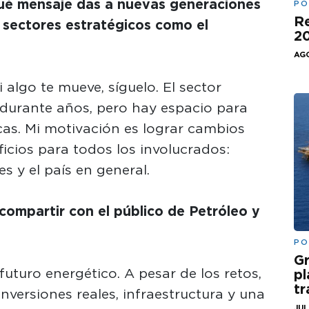
ué mensaje das a nuevas generaciones
PO
Re
 sectores estratégicos como el
20
AGO
 algo te mueve, síguelo. El sector
 durante años, pero hay espacio para
cas. Mi motivación es lograr cambios
icios para todos los involucrados:
 y el país en general.
compartir con el público de Petróleo y
PO
Gr
uturo energético. A pesar de los retos,
pl
t
nversiones reales, infraestructura y una
JUL