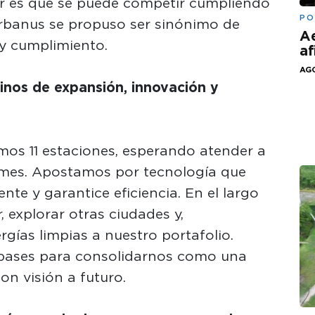
 es que se puede competir cumpliendo
PO
, Urbanus se propuso ser sinónimo de
Ae
 y cumplimiento.
af
AGO
inos de expansión, innovación y
mos 11 estaciones, esperando atender a
l mes. Apostamos por tecnología que
ente y garantice eficiencia. En el largo
, explorar otras ciudades y,
rgías limpias a nuestro portafolio.
bases para consolidarnos como una
n visión a futuro.