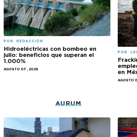
POR:
REDACCIÓN
Hidroeléctricas con bombeo en
POR:
LE
julio: beneficios que superan el
Fracki
1.000%
empleo
AGOSTO 07 , 2026
en Mé
AGOSTO 0
AURUM