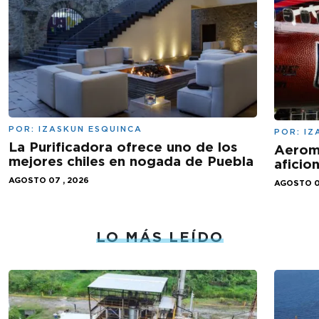
POR:
IZASKUN ESQUINCA
POR:
IZ
La Purificadora ofrece uno de los
Aeromé
mejores chiles en nogada de Puebla
aficio
AGOSTO 07 , 2026
AGOSTO 0
LO MÁS LEÍDO