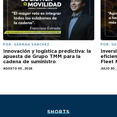
POR:
GERMÁN SÁNCHEZ
POR:
GE
Innovación y logística predictiva: la
Invers
apuesta de Grupo TMM para la
eficie
cadena de suministro
Fleet
AGOSTO 05 , 2026
JULIO 30 ,
SHORTS