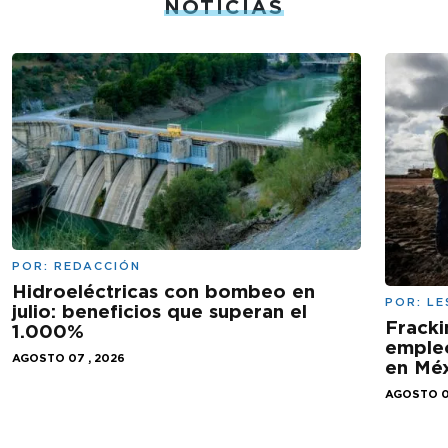
NOTICIAS
POR:
REDACCIÓN
Hidroeléctricas con bombeo en
POR:
LE
julio: beneficios que superan el
Fracki
1.000%
empleo
AGOSTO 07 , 2026
en Mé
AGOSTO 0