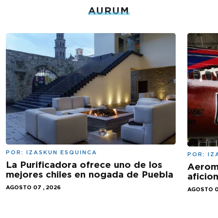
AURUM
POR:
IZASKUN ESQUINCA
POR:
IZ
La Purificadora ofrece uno de los
Aeromé
mejores chiles en nogada de Puebla
aficio
AGOSTO 07 , 2026
AGOSTO 0