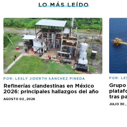
LO MÁS LEÍDO
POR:
LE
POR:
LESLY JIDERTH SÁNCHEZ PINEDA
Grupo 
Refinerías clandestinas en México
plataf
2026: principales hallazgos del año
tras 
AGOSTO 02 , 2026
JULIO 30 ,