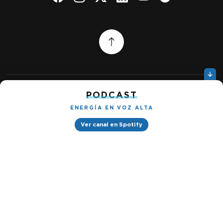
PODCAST
Quiénes somos
Gestionar cookies
ENERGÍA EN VOZ ALTA
Política de privacidad
Ver canal en Spotify
Petróleo & Energía © 2026
Design by
Ignacio Ramírez s/n, Tabacalera, Cuauhtémoc, 06030 Ciudad
de México, CDMX. Downtown® Reforma (Be Grand oficinas)