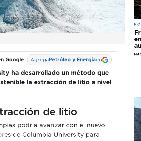
PO
Fr
em
au
HA
en Google
Agrega
Petróleo y Energía
en
sity ha desarrollado un método que
tenible la extracción de litio a nivel
tracción de litio
impias podría avanzar con el nuevo
ores de Columbia University para