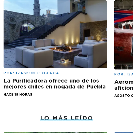
POR:
IZASKUN ESQUINCA
POR:
IZ
La Purificadora ofrece uno de los
Aeromé
mejores chiles en nogada de Puebla
aficio
HACE 19 HORAS
AGOSTO 0
LO MÁS LEÍDO