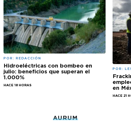
POR:
REDACCIÓN
Hidroeléctricas con bombeo en
POR:
LE
julio: beneficios que superan el
Fracki
1.000%
empleo
HACE 18 HORAS
en Mé
HACE 21 
AURUM