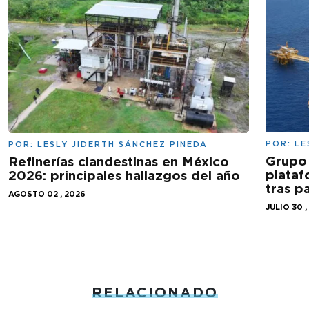
POR:
LE
POR:
LESLY JIDERTH SÁNCHEZ PINEDA
Grupo 
Refinerías clandestinas en México
plataf
2026: principales hallazgos del año
tras 
AGOSTO 02 , 2026
JULIO 30 ,
RELACIONADO