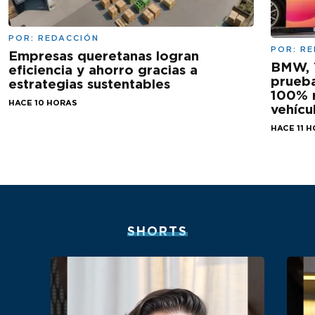
POR:
REDACCIÓN
POR:
RE
Empresas queretanas logran
BMW, 
eficiencia y ahorro gracias a
prueba
estrategias sustentables
100% r
HACE 10 HORAS
vehícu
HACE 11 
SHORTS