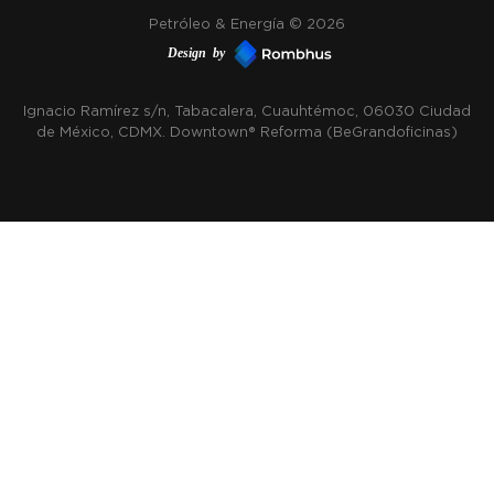
Petróleo & Energía © 2026
Design by
Ignacio Ramírez s/n, Tabacalera, Cuauhtémoc, 06030 Ciudad
de México, CDMX. Downtown® Reforma (Be Grand oficinas)