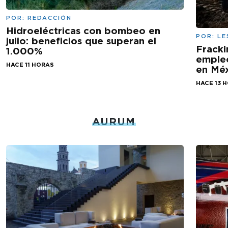
POR:
REDACCIÓN
Hidroeléctricas con bombeo en
POR:
LE
julio: beneficios que superan el
Fracki
1.000%
empleo
HACE 11 HORAS
en Mé
HACE 13 
AURUM