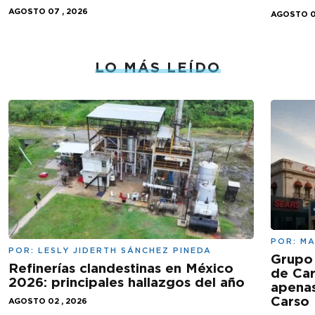
AGOSTO 07 , 2026
AGOSTO 0
LO MÁS LEÍDO
POR:
MA
POR:
LESLY JIDERTH SÁNCHEZ PINEDA
Grupo 
Refinerías clandestinas en México
de Car
2026: principales hallazgos del año
apenas
Carso
AGOSTO 02 , 2026