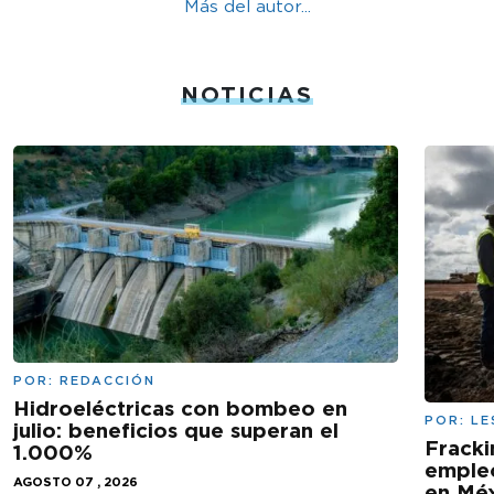
Más del autor...
NOTICIAS
POR:
REDACCIÓN
Hidroeléctricas con bombeo en
POR:
LE
julio: beneficios que superan el
Fracki
1.000%
empleo
AGOSTO 07 , 2026
en Mé