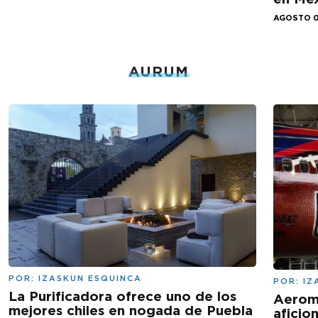
AGOSTO 0
AURUM
POR:
IZASKUN ESQUINCA
POR:
IZ
La Purificadora ofrece uno de los
Aeromé
mejores chiles en nogada de Puebla
aficio