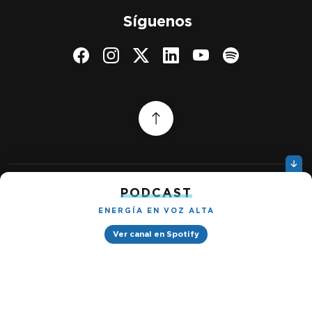
Síguenos
PODCAST
Quiénes somos
Gestionar cookies
ENERGÍA EN VOZ ALTA
Política de privacidad
Ver canal en Spotify
Petróleo & Energía © 2026
Design by
Ignacio Ramírez s/n, Tabacalera, Cuauhtémoc, 06030 Ciudad