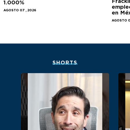
Fracki
1.000%
empleo
AGOSTO 07 , 2026
en Mé
AGOSTO 0
SHORTS