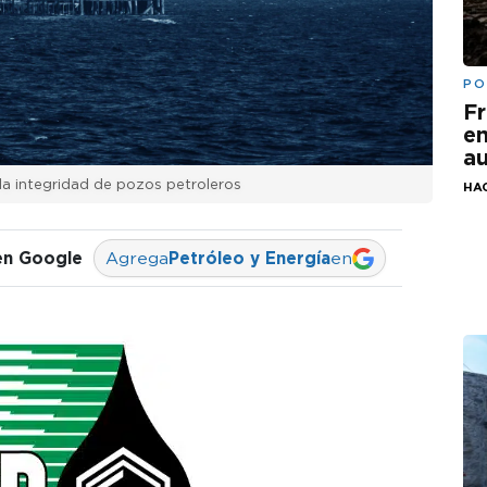
PO
Fr
em
au
la integridad de pozos petroleros
HAC
en Google
Agrega
Petróleo y Energía
en