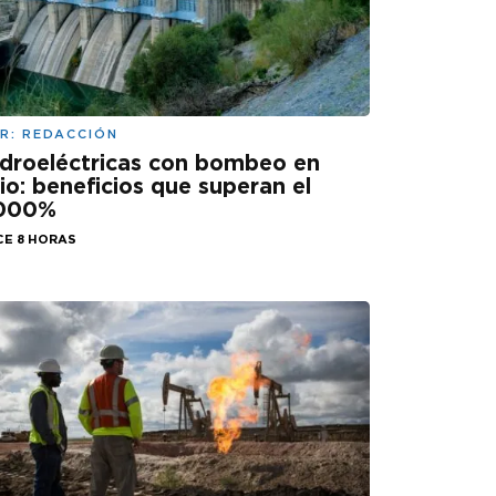
R:
REDACCIÓN
droeléctricas con bombeo en
lio: beneficios que superan el
.000%
CE 8 HORAS