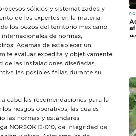
rocesos sólidos y sistematizados y
PO
nto de los expertos en la materia,
Ae
 de los pozos del territorio mexicano,
af
internacionales de normas,
AGO
otros. Además de establecer un
mite evaluar expedita y objetivamente
 de las instalaciones diseñadas,
tiva las posibles fallas durante su
e a cabo las recomendaciones para la
los riesgos operativos, las cuales
io las normas y estándares
ega NORSOK D-010, de Integridad del
ación y otras. Asimismo, se da