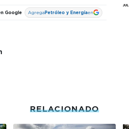
JUL
en Google
Agrega
Petróleo y Energía
en
n
RELACIONADO