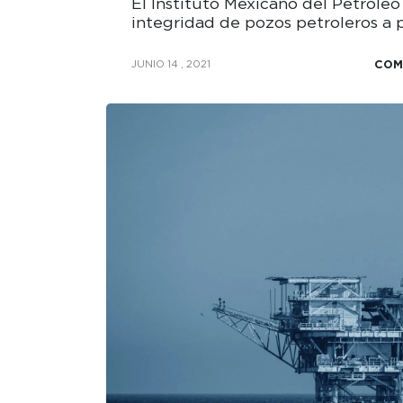
El Instituto Mexicano del Petróleo
integridad de pozos petroleros a p
COM
JUNIO 14 , 2021