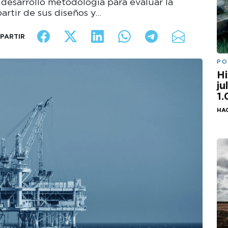
 desarrolló metodología para evaluar la
artir de sus diseños y…
PARTIR
PO
Hi
ju
1
HA