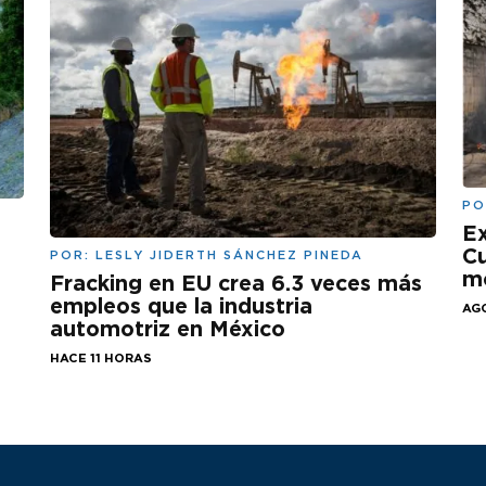
PO
Ex
Cu
POR:
LESLY JIDERTH SÁNCHEZ PINEDA
mo
Fracking en EU crea 6.3 veces más
empleos que la industria
AGO
automotriz en México
HACE 11 HORAS