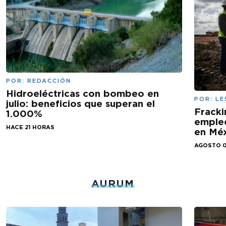
POR:
REDACCIÓN
Hidroeléctricas con bombeo en
POR:
LE
julio: beneficios que superan el
Fracki
1.000%
empleo
HACE 21 HORAS
en Mé
AGOSTO 0
AURUM