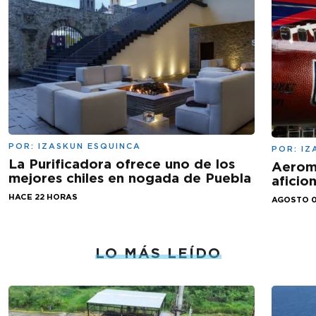
POR:
IZASKUN ESQUINCA
POR:
IZ
La Purificadora ofrece uno de los
Aeromé
mejores chiles en nogada de Puebla
aficio
HACE 22 HORAS
AGOSTO 0
LO MÁS LEÍDO