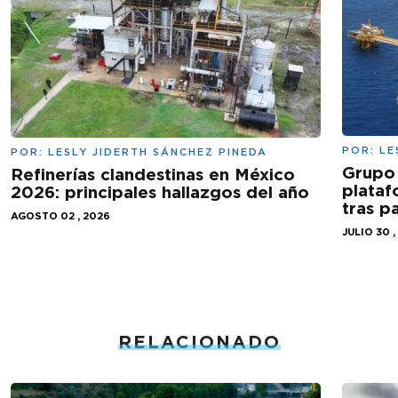
POR:
LE
POR:
LESLY JIDERTH SÁNCHEZ PINEDA
Grupo 
Refinerías clandestinas en México
plataf
2026: principales hallazgos del año
tras 
AGOSTO 02 , 2026
JULIO 30 ,
RELACIONADO