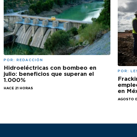
POR:
REDACCIÓN
Hidroeléctricas con bombeo en
POR:
LE
julio: beneficios que superan el
Fracki
1.000%
empleo
HACE 21 HORAS
en Mé
AGOSTO 0