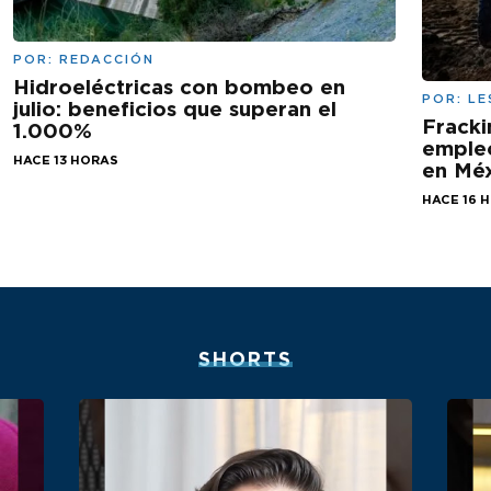
POR:
REDACCIÓN
Hidroeléctricas con bombeo en
POR:
LE
julio: beneficios que superan el
Fracki
1.000%
empleo
HACE 13 HORAS
en Mé
HACE 16 
SHORTS