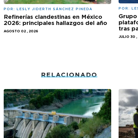
POR:
LE
POR:
LESLY JIDERTH SÁNCHEZ PINEDA
Grupo 
Refinerías clandestinas en México
plataf
2026: principales hallazgos del año
tras 
AGOSTO 02 , 2026
JULIO 30 ,
RELACIONADO