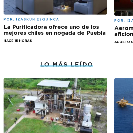
POR:
IZASKUN ESQUINCA
POR:
IZ
La Purificadora ofrece uno de los
Aeromé
mejores chiles en nogada de Puebla
aficio
HACE 15 HORAS
AGOSTO 0
LO MÁS LEÍDO