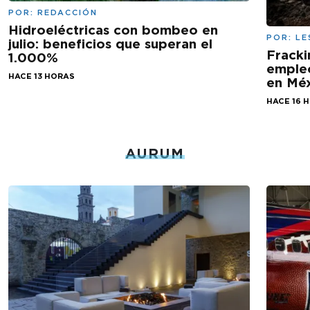
POR:
REDACCIÓN
Hidroeléctricas con bombeo en
POR:
LE
julio: beneficios que superan el
Fracki
1.000%
empleo
HACE 13 HORAS
en Mé
HACE 16 
AURUM