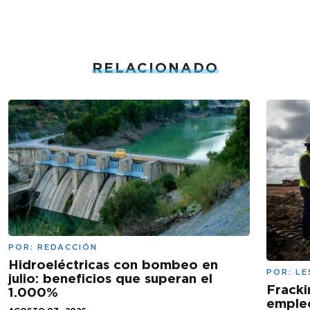
RELACIONADO
POR:
REDACCIÓN
Hidroeléctricas con bombeo en
POR:
LE
julio: beneficios que superan el
Fracki
1.000%
empleo