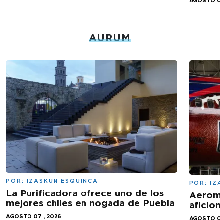
AGOSTO 0
AURUM
POR:
IZASKUN ESQUINCA
POR:
IZ
La Purificadora ofrece uno de los
Aeromé
mejores chiles en nogada de Puebla
aficio
AGOSTO 07 , 2026
AGOSTO 0