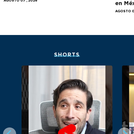
AGOSTO 07 , 2026
en Mé
AGOSTO 0
SHORTS