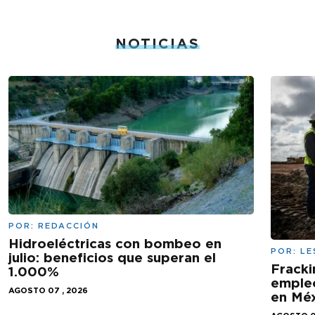
NOTICIAS
POR:
REDACCIÓN
Hidroeléctricas con bombeo en
POR:
LE
julio: beneficios que superan el
Fracki
1.000%
empleo
AGOSTO 07 , 2026
en Mé