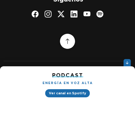
PODCAST
Quiénes somos
Gestionar cookies
Política de privacidad
ENERGÍA EN VOZ ALTA
Ver canal en Spotify
Petróleo & Energía © 2026
Design by
Ignacio Ramírez s/n, Tabacalera, Cuauhtémoc, 06030 Ciudad
de México, CDMX. Downtown® Reforma (Be Grand oficinas)