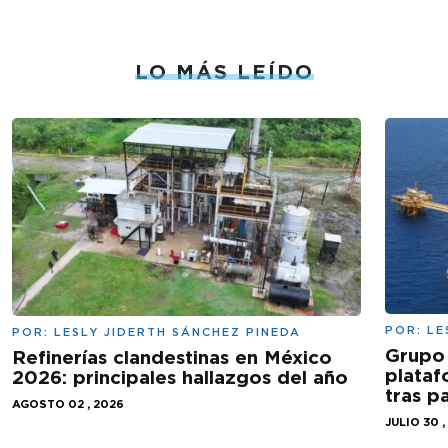
LO MÁS LEÍDO
POR:
LE
POR:
LESLY JIDERTH SÁNCHEZ PINEDA
Grupo 
Refinerías clandestinas en México
plataf
2026: principales hallazgos del año
tras 
AGOSTO 02 , 2026
JULIO 30 ,