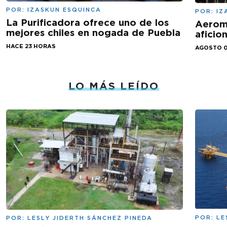
POR:
IZASKUN ESQUINCA
POR:
IZ
La Purificadora ofrece uno de los
Aeromé
mejores chiles en nogada de Puebla
aficio
HACE 23 HORAS
AGOSTO 0
LO MÁS LEÍDO
POR:
LE
POR:
LESLY JIDERTH SÁNCHEZ PINEDA