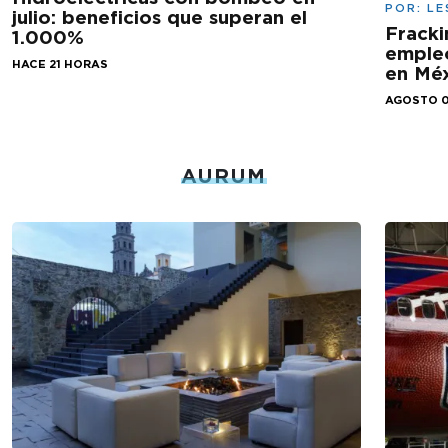
POR:
LE
julio: beneficios que superan el
Fracki
1.000%
empleo
HACE 21 HORAS
en Mé
AGOSTO 0
AURUM