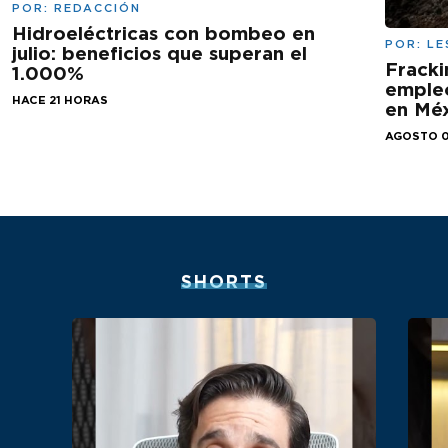
POR:
REDACCIÓN
Hidroeléctricas con bombeo en
POR:
LE
julio: beneficios que superan el
Fracki
1.000%
empleo
HACE 21 HORAS
en Mé
AGOSTO 0
SHORTS