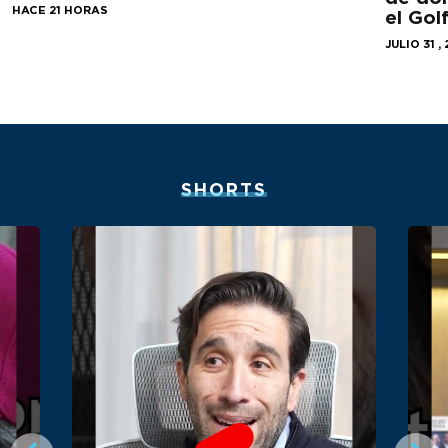
HACE 21 HORAS
el Gol
JULIO 31 ,
SHORTS