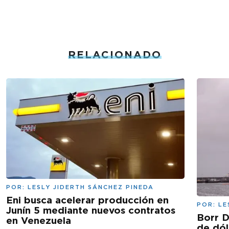
RELACIONADO
POR:
LESLY JIDERTH SÁNCHEZ PINEDA
Eni busca acelerar producción en
POR:
LE
Junín 5 mediante nuevos contratos
Borr D
en Venezuela
de dól