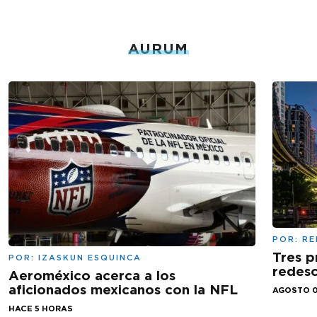
AURUM
POR:
RE
Tres p
POR:
IZASKUN ESQUINCA
redesc
Aeroméxico acerca a los
aficionados mexicanos con la NFL
AGOSTO 0
HACE 5 HORAS