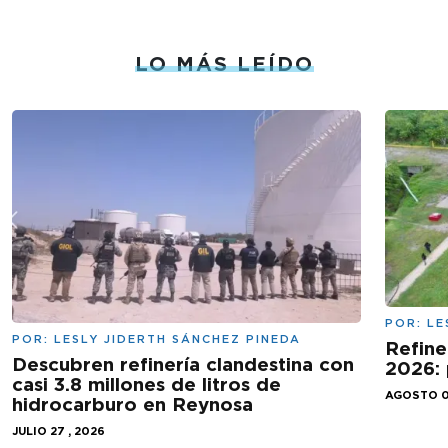
LO MÁS LEÍDO
POR:
LE
POR:
LESLY JIDERTH SÁNCHEZ PINEDA
Refine
Descubren refinería clandestina con
2026: 
casi 3.8 millones de litros de
AGOSTO 0
hidrocarburo en Reynosa
JULIO 27 , 2026