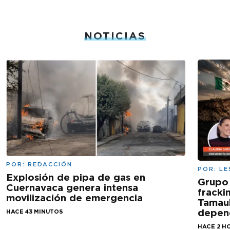
NOTICIAS
POR:
REDACCIÓN
POR:
LE
Explosión de pipa de gas en
Grupo
Cuernavaca genera intensa
fracki
movilización de emergencia
Tamaul
depen
HACE 43 MINUTOS
HACE 2 H