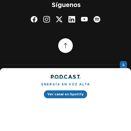
Síguenos
PODCAST
Quiénes somos
Gestionar cookies
ENERGÍA EN VOZ ALTA
Política de privacidad
Ver canal en Spotify
Petróleo & Energía © 2026
Design by
Ignacio Ramírez s/n, Tabacalera, Cuauhtémoc, 06030 Ciudad
de México, CDMX. Downtown® Reforma (Be Grand oficinas)