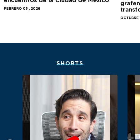
encuentros de la Ciudad de México
grafen
transf
FEBRERO 05 , 2026
OCTUBRE 2
SHORTS