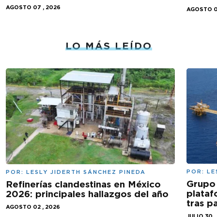
AGOSTO 07 , 2026
AGOSTO 0
LO MÁS LEÍDO
POR:
LE
POR:
LESLY JIDERTH SÁNCHEZ PINEDA
Grupo 
Refinerías clandestinas en México
plataf
2026: principales hallazgos del año
tras 
AGOSTO 02 , 2026
JULIO 30 ,