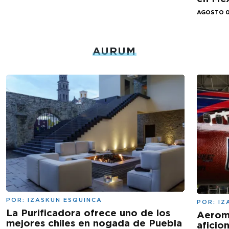
AGOSTO 0
AURUM
POR:
IZASKUN ESQUINCA
POR:
IZ
La Purificadora ofrece uno de los
Aeromé
mejores chiles en nogada de Puebla
aficio