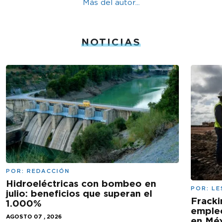
Más del autor...
NOTICIAS
POR:
REDACCIÓN
Hidroeléctricas con bombeo en
POR:
LE
julio: beneficios que superan el
Fracki
1.000%
empleo
AGOSTO 07 , 2026
en Mé