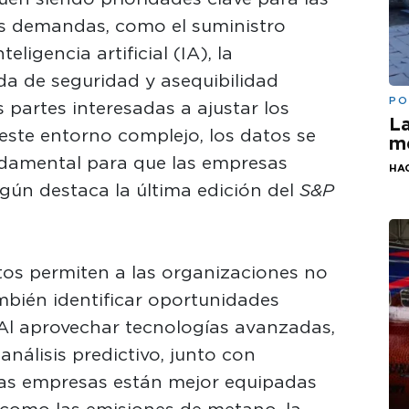
s demandas, como el suministro
eligencia artificial (IA), la
eda de seguridad y asequibilidad
PO
s partes interesadas a ajustar los
La
este entorno complejo, los datos se
me
ndamental para que las empresas
HA
gún destaca la última edición del
S&P
tos permiten a las organizaciones no
ambién identificar oportunidades
 Al aprovechar tecnologías avanzadas,
nálisis predictivo, junto con
las empresas están mejor equipadas
 como las emisiones de metano, la