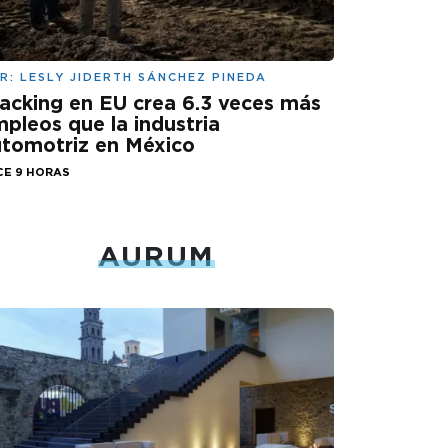
R:
LESLY JIDERTH SÁNCHEZ PINEDA
acking en EU crea 6.3 veces más
pleos que la industria
tomotriz en México
CE 9 HORAS
AURUM