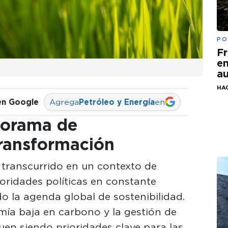
PO
Fr
em
au
HA
en Google
Agrega
Petróleo y Energía
en
norama de
transformación
 transcurrido en un contexto de
ioridades políticas en constante
o la agenda global de sostenibilidad.
mía baja en carbono y la gestión de
iguen siendo prioridades clave para las