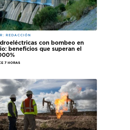
R:
REDACCIÓN
droeléctricas con bombeo en
lio: beneficios que superan el
.000%
CE 7 HORAS