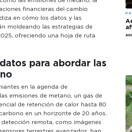
caciones financieras del cambio
PO
ndiza en cómo los datos y las
Ae
án moldeando las estrategias de
af
2025, ofreciendo una hoja de ruta
AGO
datos para abordar las
ano
iantes en la agenda de
e las emisiones de metano, un gas de
ncial de retención de calor hasta 80
 carbono en un horizonte de 20 años.
e detección remota, como imágenes
y sensores terrestres avanzados, han