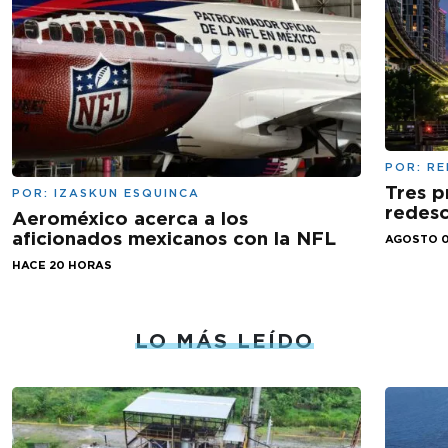
POR:
RE
Tres p
POR:
IZASKUN ESQUINCA
redesc
Aeroméxico acerca a los
aficionados mexicanos con la NFL
AGOSTO 0
HACE 20 HORAS
LO MÁS LEÍDO