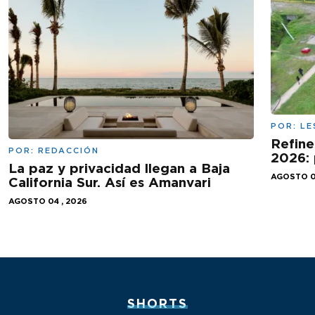
POR:
LE
Refine
POR:
REDACCIÓN
2026: 
La paz y privacidad llegan a Baja
AGOSTO 0
California Sur. Así es Amanvari
AGOSTO 04 , 2026
SHORTS