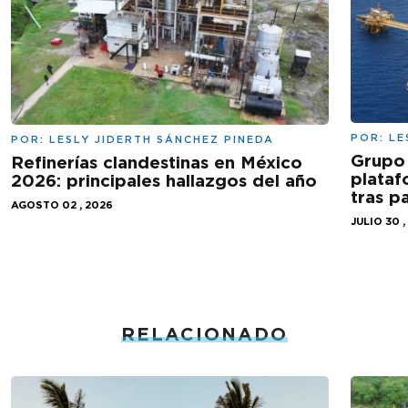
POR:
LE
POR:
LESLY JIDERTH SÁNCHEZ PINEDA
Grupo 
Refinerías clandestinas en México
plataf
2026: principales hallazgos del año
tras 
AGOSTO 02 , 2026
JULIO 30 ,
RELACIONADO