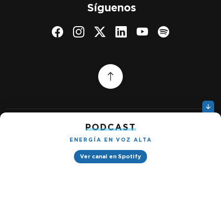
Síguenos
PODCAST
Quiénes somos
Gestionar cookies
ENERGÍA EN VOZ ALTA
Política de privacidad
Ver canal en Spotify
Petróleo & Energía © 2026
Design by
Ignacio Ramírez s/n, Tabacalera, Cuauhtémoc, 06030 Ciudad
de México, CDMX. Downtown® Reforma (Be Grand oficinas)