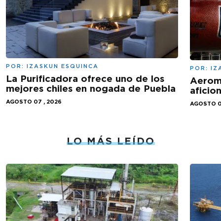
POR:
IZASKUN ESQUINCA
POR:
IZ
La Purificadora ofrece uno de los
Aeromé
mejores chiles en nogada de Puebla
aficio
AGOSTO 07 , 2026
AGOSTO 0
LO MÁS LEÍDO