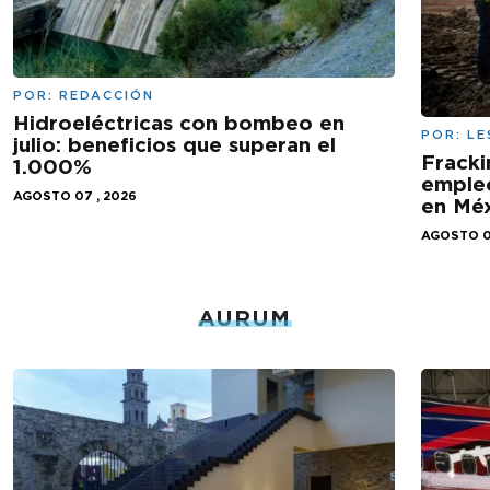
POR:
REDACCIÓN
Hidroeléctricas con bombeo en
POR:
LE
julio: beneficios que superan el
Fracki
1.000%
empleo
AGOSTO 07 , 2026
en Mé
AGOSTO 0
AURUM