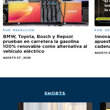
POR:
REDACCIÓN
POR:
GE
BMW, Toyota, Bosch y Repsol
Innova
prueban en carretera la gasolina
apues
100% renovable como alternativa al
cadena
vehículo eléctrico
AGOSTO 0
AGOSTO 07 , 2026
SHORTS