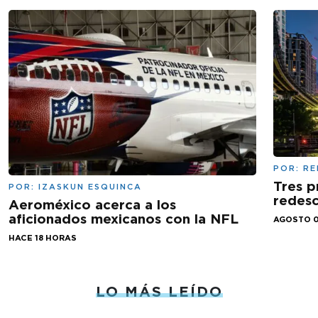
POR:
RE
Tres p
POR:
IZASKUN ESQUINCA
redesc
Aeroméxico acerca a los
aficionados mexicanos con la NFL
AGOSTO 0
HACE 18 HORAS
LO MÁS LEÍDO