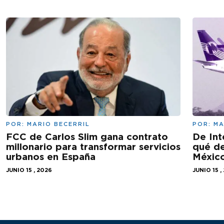
POR:
MARIO BECERRIL
POR:
MA
FCC de Carlos Slim gana contrato
De Int
millonario para transformar servicios
qué de
urbanos en España
Méxic
JUNIO 15 , 2026
JUNIO 15 ,