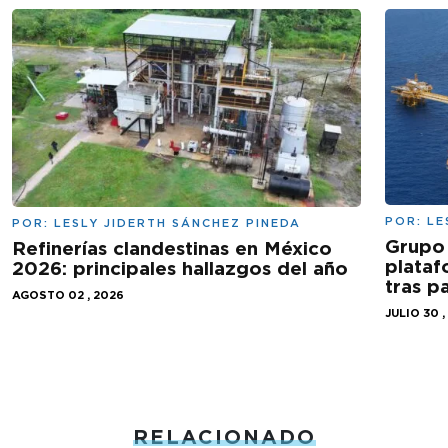
POR:
LE
POR:
LESLY JIDERTH SÁNCHEZ PINEDA
Grupo 
Refinerías clandestinas en México
plataf
2026: principales hallazgos del año
tras 
AGOSTO 02 , 2026
JULIO 30 ,
RELACIONADO