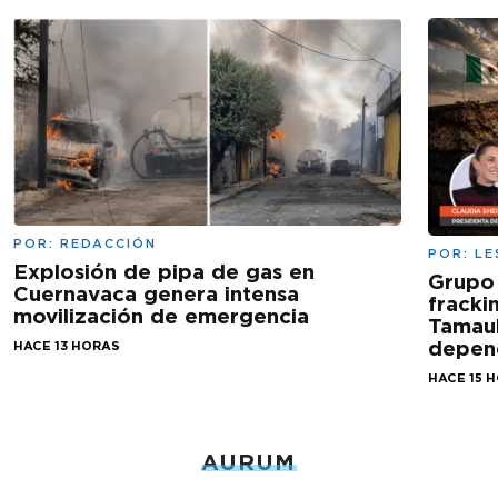
POR:
REDACCIÓN
POR:
LE
Explosión de pipa de gas en
Grupo
Cuernavaca genera intensa
fracki
movilización de emergencia
Tamaul
depen
HACE 13 HORAS
HACE 15 
AURUM