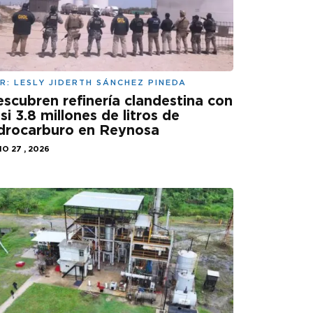
R:
LESLY JIDERTH SÁNCHEZ PINEDA
scubren refinería clandestina con
si 3.8 millones de litros de
drocarburo en Reynosa
IO 27 , 2026