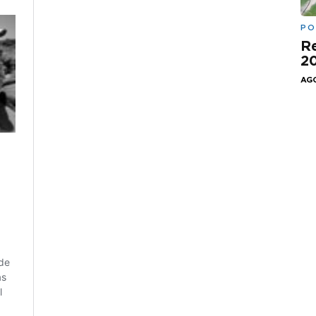
PO
Re
20
AGO