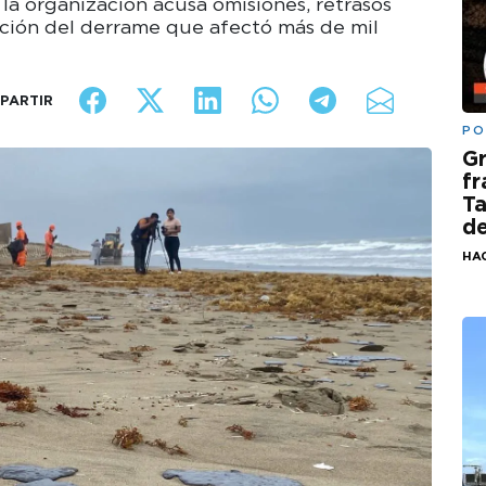
 la organización acusa omisiones, retrasos
ención del derrame que afectó más de mil
PARTIR
PO
G
fr
Ta
de
HA