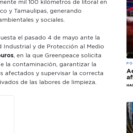
ente mil 100 kilómetros de litoral en
sco y Tamaulipas, generando
mbientales y sociales.
puesta el pasado 4 de mayo ante la
Industrial y de Protección al Medio
buros
, en la que Greenpeace solicita
de la contaminación, garantizar la
PO
Ae
s afectados y supervisar la correcta
af
ivados de las labores de limpieza.
HA