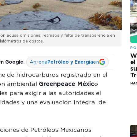
ión acusa omisiones, retrasos y falta de transparencia en
kilómetros de costas.
PO
W
el
en Google
Agrega
Petróleo y Energía
en
su
e de hidrocarburos registrado en el
Tr
ión ambiental
Greenpeace Méxic
o
HA
s para exigir a las autoridades el
idades y una evaluación integral de
laciones de Petróleos Mexicanos