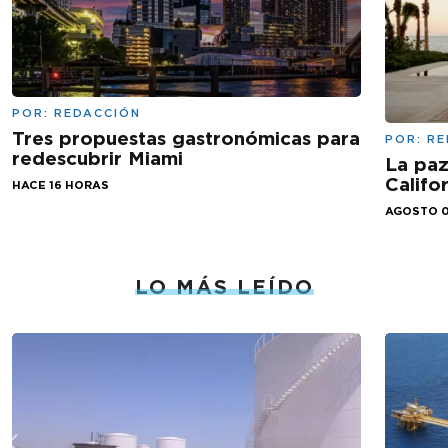
POR:
REDACCIÓN
Tres propuestas gastronómicas para
POR:
RE
redescubrir Miami
La paz
Califo
HACE 16 HORAS
AGOSTO 0
LO MÁS LEÍDO