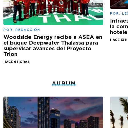
POR:
LE
Infrae
la com
POR:
REDACCIÓN
hotele
Woodside Energy recibe a ASEA en
HACE 13 
el buque Deepwater Thalassa para
supervisar avances del Proyecto
Trion
HACE 6 HORAS
AURUM