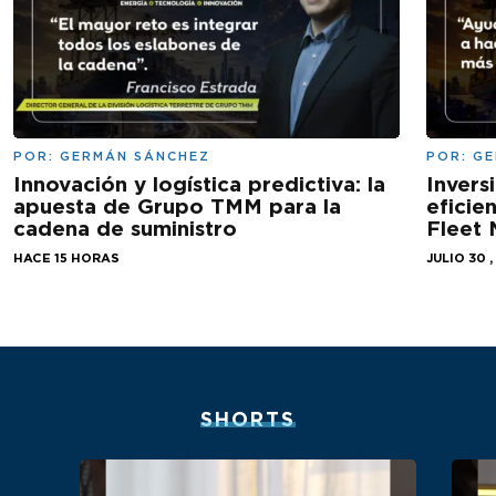
POR:
GERMÁN SÁNCHEZ
POR:
GE
Innovación y logística predictiva: la
Invers
apuesta de Grupo TMM para la
eficie
cadena de suministro
Fleet
HACE 15 HORAS
JULIO 30 ,
SHORTS